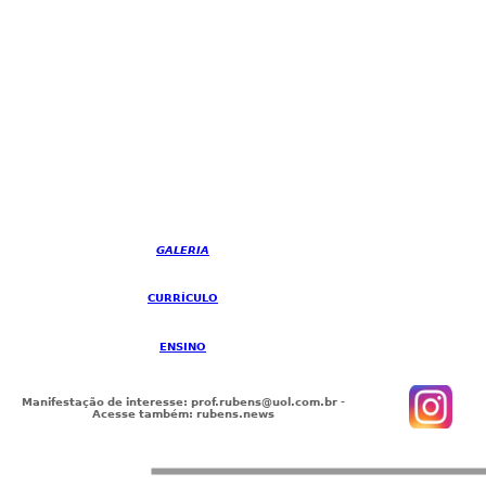
GALERIA
CURRÍCULO
ENSINO
Manifestação de interesse: prof.rubens@uol.com.br -
Acesse também: rubens.news